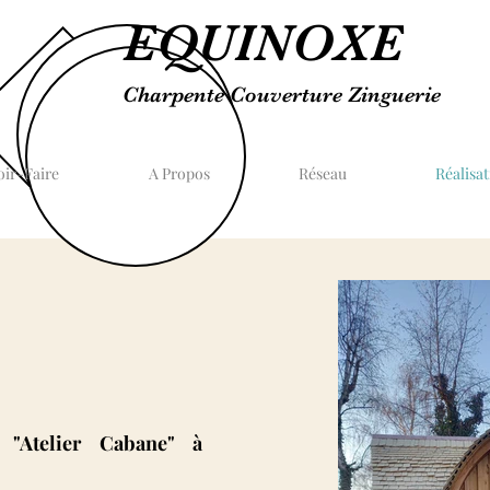
EQUINOXE
Charpente Couverture Zinguerie
oir-Faire
A Propos
Réseau
Réalisat
 "Atelier Cabane" à